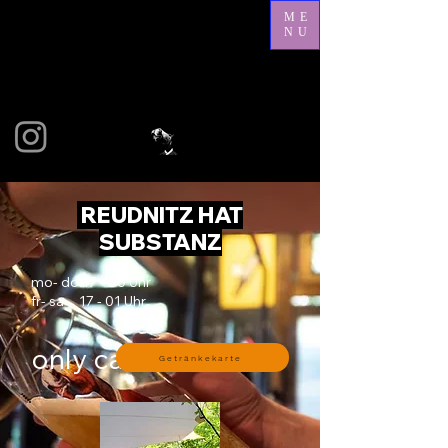
ME
NU
REUDNITZ HAT
SUBSTANZ
mo- do 17 - 00 Uhr
fr- sa 17 - 01 Uhr
only cash.
Getränkekarte